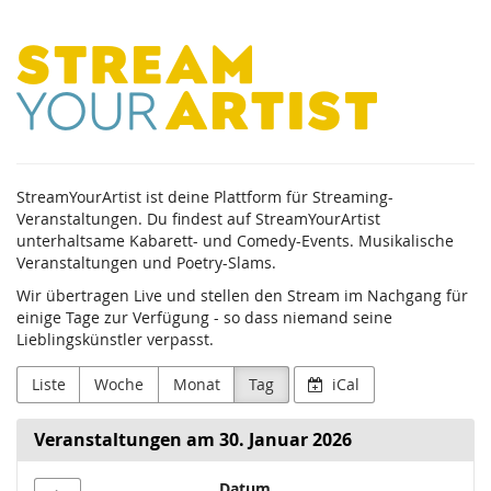
Zum
StreamYourArtist
Haupt-
Inhalt
springen
StreamYourArtist ist deine Plattform für Streaming-
Veranstaltungen. Du findest auf StreamYourArtist
unterhaltsame Kabarett- und Comedy-Events. Musikalische
Veranstaltungen und Poetry-Slams.
Wir übertragen Live und stellen den Stream im Nachgang für
einige Tage zur Verfügung - so dass niemand seine
Lieblingskünstler verpasst.
Liste
Woche
Monat
Tag
iCal
Veranstaltungen am 30. Januar 2026
Datum