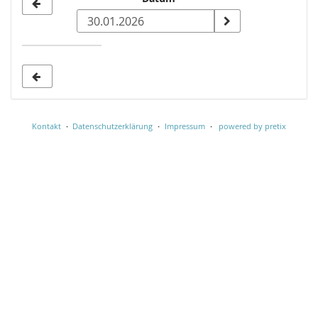
Datum
zur
Anzeige
auswählen
Kontakt
Datenschutzerklärung
Impressum
powered by pretix