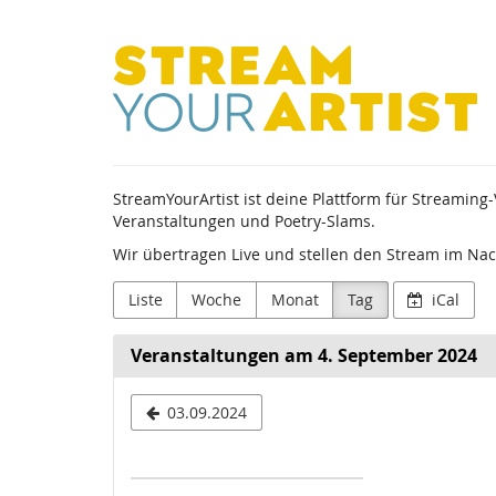
Zum
StreamYourArtist
Haupt-
Inhalt
springen
StreamYourArtist ist deine Plattform für Streamin
Veranstaltungen und Poetry-Slams.
Wir übertragen Live und stellen den Stream im Nac
Liste
Woche
Monat
Tag
iCal
Veranstaltungen am 4. September 2024
Datum
03.09.2024
zur
Anzeige