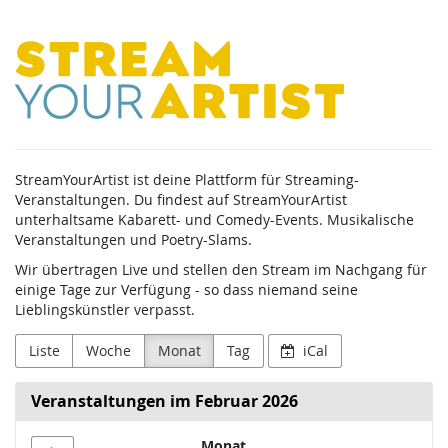
Zum
StreamYourArtist
Haupt-
Inhalt
springen
StreamYourArtist ist deine Plattform für Streaming-
Veranstaltungen. Du findest auf StreamYourArtist
unterhaltsame Kabarett- und Comedy-Events. Musikalische
Veranstaltungen und Poetry-Slams.
Wir übertragen Live und stellen den Stream im Nachgang für
einige Tage zur Verfügung - so dass niemand seine
Lieblingskünstler verpasst.
Liste
Woche
Monat
Tag
iCal
Veranstaltungen im Februar 2026
Monat